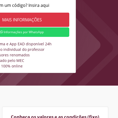
m um código? Insira aqui
Informações por WhatsApp
rma e App EAD disponível 24h
o individual do professor
sores renomados
zado pelo MEC
 100% online
Conheça os valores e as condições (fixo)