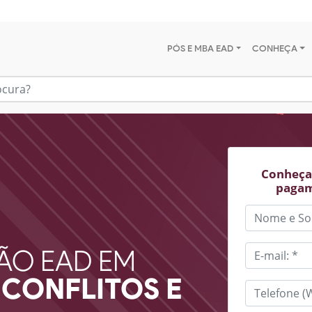
PÓS E MBA EAD
CONHEÇA
Conheça 
pagam
ÃO EAD EM
CONFLITOS E