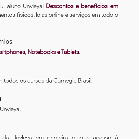
u, aluno Unyleya!
Descontos e benefícios em
ntos físicos, lojas online e serviços em todo o
mios
rtphones, Notebooks e Tablets
.
todos os cursos da Carnegie Brasil.
u
Unyleya.
s da Unyleya em primeira mão e acesso à