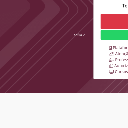
Te
Faixa 2
Platafo
Atençã
Profes
Autori
Cursos