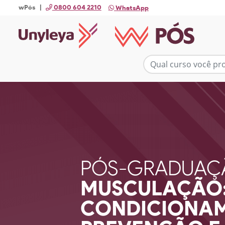
wPós |
0800 604 2210
WhatsApp
PÓS-GRADUAÇ
MUSCULAÇÃO
CONDICIONAM