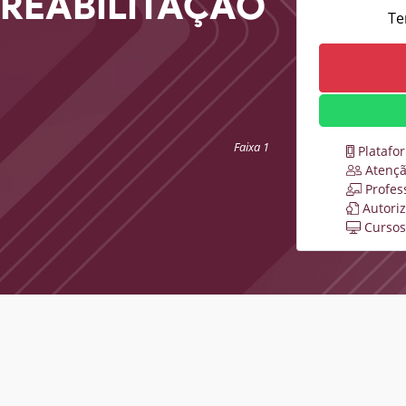
 REABILITAÇÃO
Te
Faixa 1
Platafo
Atençã
Profes
Autori
Cursos