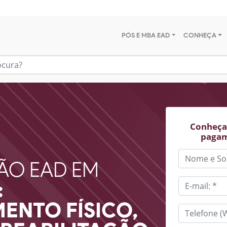
PÓS E MBA EAD
CONHEÇA
Conheça 
pagam
ÃO EAD EM
:
ENTO FÍSICO,