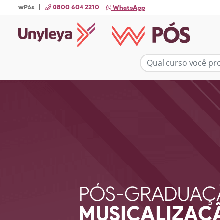
wPós |
0800 604 2210
WhatsApp
PÓS-GRADUAÇ
MUSICALIZAÇÃ