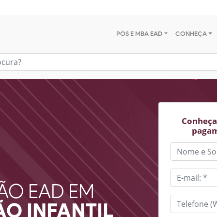
PÓS E MBA EAD
CONHEÇA
Conheça 
pagam
ÃO EAD EM
O INFANTIL