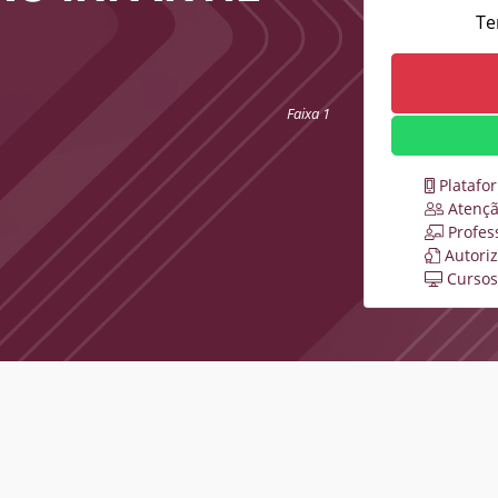
Te
Faixa 1
Platafo
Atençã
Profes
Autori
Cursos