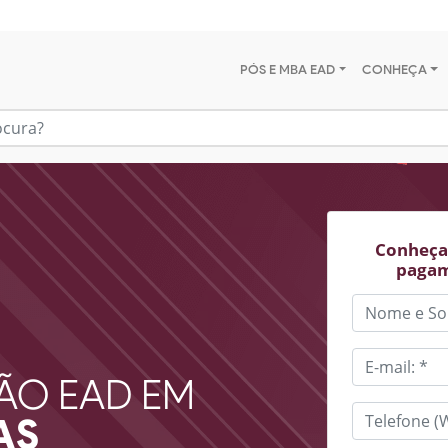
PÓS E MBA EAD
CONHEÇA
Conheça 
pagam
ÃO EAD EM
AS