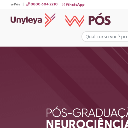
wPós |
0800 604 2210
WhatsApp
PÓS-GRADUAÇ
NEUROCIÊNCI