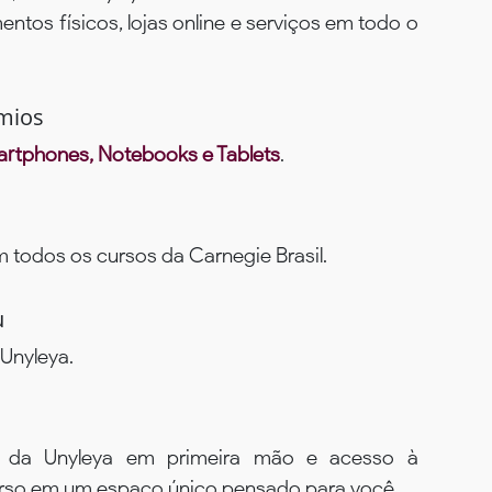
ntos físicos, lojas online e serviços em todo o
mios
rtphones, Notebooks e Tablets
.
todos os cursos da Carnegie Brasil.
u
Unyleya.
s da Unyleya em primeira mão e acesso à
urso em um espaço único pensado para você.