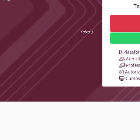
Te
Faixa 3
Platafo
Atençã
Profes
Autori
Cursos