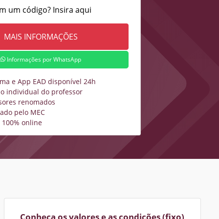
m um código? Insira aqui
Informações por WhatsApp
rma e App EAD disponível 24h
o individual do professor
sores renomados
zado pelo MEC
 100% online
Conheça os valores e as condições (fixo)