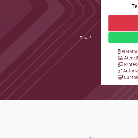
Te
Faixa 3
Platafo
Atençã
Profes
Autori
Cursos