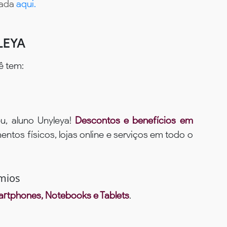
tada
aqui.
LEYA
ê tem:
u, aluno Unyleya!
Descontos e benefícios em
ntos físicos, lojas online e serviços em todo o
mios
rtphones, Notebooks e Tablets
.