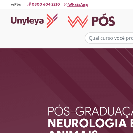
wPós |
0800 604 2210
WhatsApp
PÓS-GRADUAÇ
NEUROLOGIA 