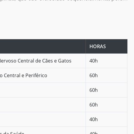
HORAS
Nervoso Central de Cães e Gatos
40h
 Central e Periférico
60h
60h
60h
40h
as da Saúde
40h