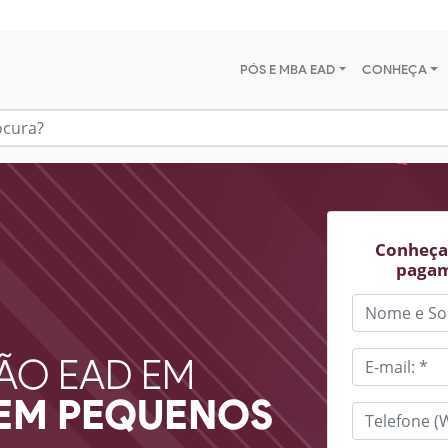
PÓS E MBA EAD
CONHEÇA
Conheça 
pagam
ÃO EAD EM
EM PEQUENOS