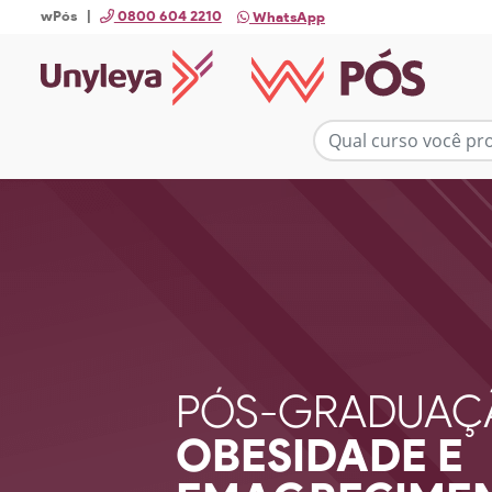
wPós |
0800 604 2210
WhatsApp
PÓS-GRADUAÇ
OBESIDADE E