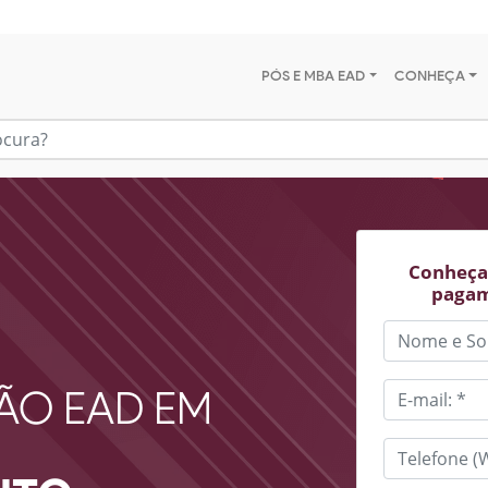
PÓS E MBA EAD
CONHEÇA
Conheça 
pagam
ÃO EAD EM