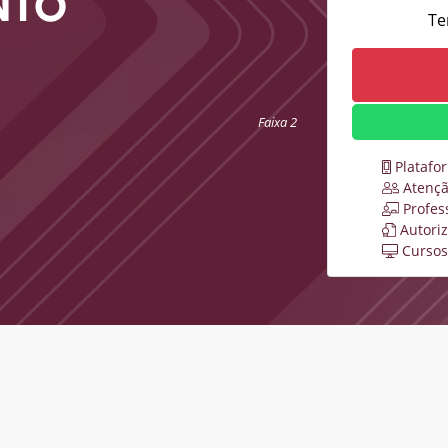
NTO
Te
Faixa 2
Platafo
Atençã
Profes
Autori
Cursos