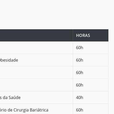
HORAS
60h
Obesidade
60h
60h
60h
as da Saúde
40h
io de Cirurgia Bariátrica
60h