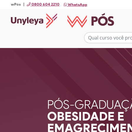
wPós |
0800 604 2210
WhatsApp
PÓS-GRADUAÇ
OBESIDADE E
EMAGRECIME