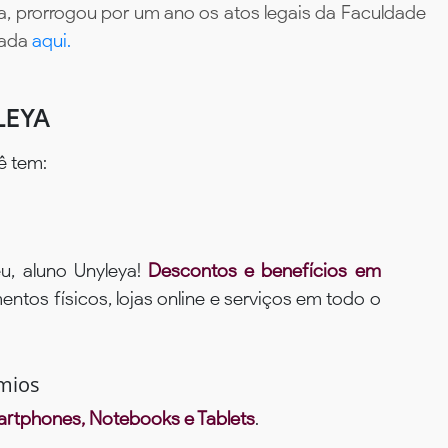
, prorrogou por um ano os atos legais da Faculdade
tada
aqui.
LEYA
ê tem:
u, aluno Unyleya!
Descontos e benefícios em
ntos físicos, lojas online e serviços em todo o
mios
rtphones, Notebooks e Tablets
.