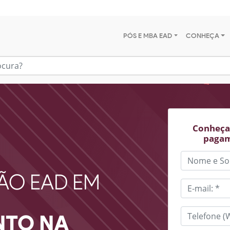
PÓS E MBA EAD
CONHEÇA
Conheça 
pagam
ÃO EAD EM
NTO NA