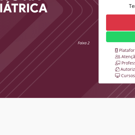
IÁTRICA
Te
Faixa 2
Platafo
Atençã
Profes
Autori
Cursos