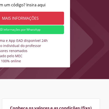
m um código? Insira aqui
Informações por WhatsApp
rma e App EAD disponível 24h
o individual do professor
sores renomados
zado pelo MEC
 100% online
Conheça os valores e as condições (fixo)