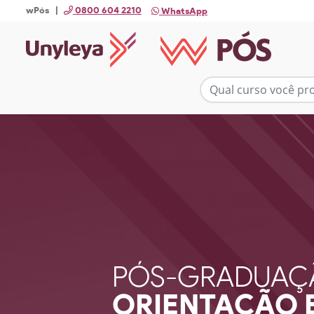
wPós |
0800 604 2210
WhatsApp
PÓS-GRADUAÇ
ORIENTAÇÃO 