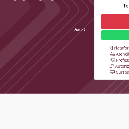
Te
Faixa 1
Platafo
Atençã
Profes
Autori
Cursos