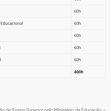
60h
 Educacional
60h
60h
l
60h
l
60h
400h
ão de Ensino Superior pelo Ministério da Educação –