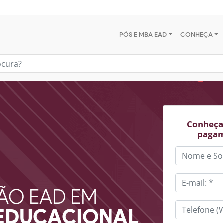
PÓS E MBA EAD
CONHEÇA
Conheça 
pagam
ÃO EAD EM
EDUCACIONAL