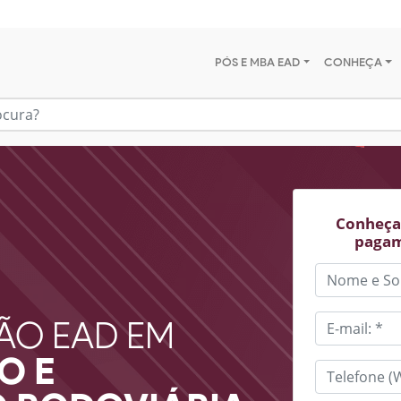
PÓS E MBA EAD
CONHEÇA
Conheça 
pagam
ÃO EAD EM
O E