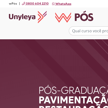
wPós |
0800 604 2210
WhatsApp
PÓS-GRADUAÇ
PAVIMENTAÇÃ