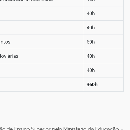
40h
40h
entos
60h
oviárias
40h
40h
360h
ão de Ensino Superior pelo Ministério da Educação –