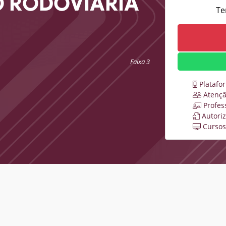
 RODOVIÁRIA
Te
Faixa 3
Platafo
Atençã
Profes
Autori
Cursos