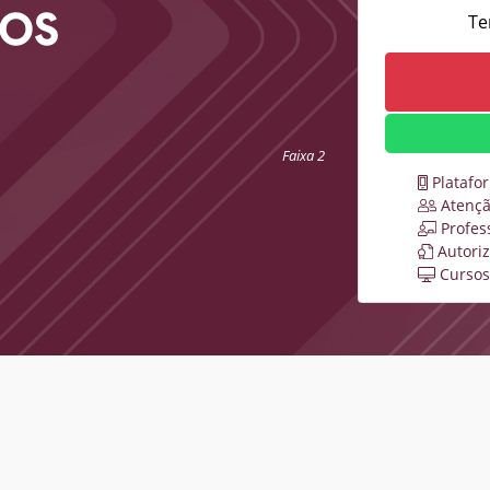
COS
Te
Faixa 2
Platafo
Atençã
Profes
Autori
Cursos