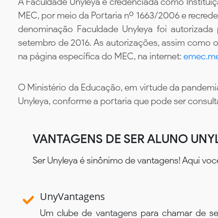
A Faculdade Unyleya é credenciada como Instituiç
MEC, por meio da Portaria nº 1663/2006 e recredenc
denominação Faculdade Unyleya foi autorizada
setembro de 2016. As autorizações, assim como os
na página específica do MEC, na internet:
emec.me
O Ministério da Educação, em virtude da pandemia
Unyleya, conforme a portaria que pode ser consul
VANTAGENS DE SER ALUNO UNY
Ser Unyleya é sinônimo de vantagens! Aqui voc
UnyVantagens
Um clube de vantagens para chamar de se