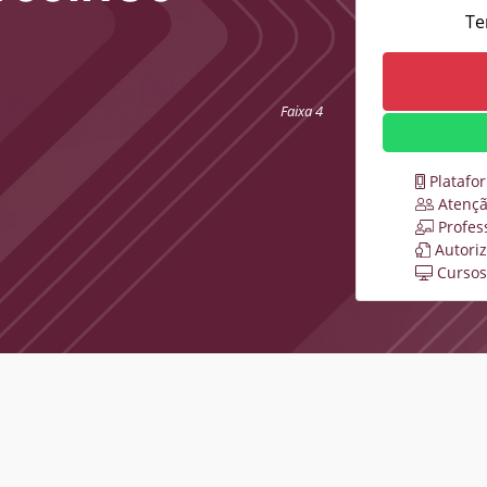
Te
Faixa 4
Platafo
Atençã
Profes
Autori
Cursos