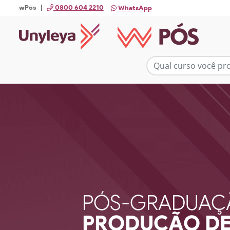
wPós |
0800 604 2210
WhatsApp
PÓS-GRADUAÇ
PRODUÇÃO DE