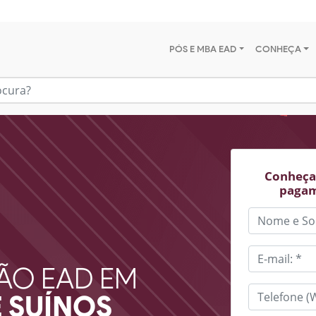
PÓS E MBA EAD
CONHEÇA
Conheça 
pagam
ÃO EAD EM
 SUÍNOS