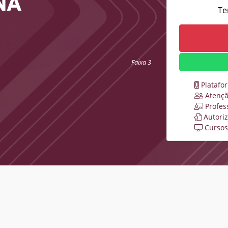
NA
Te
Faixa 3
Platafo
Atençã
Profes
Autori
Cursos