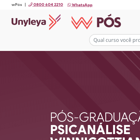
wPós |
0800 604 2210
WhatsApp
PÓS-GRADUAÇ
PSICANÁLISE