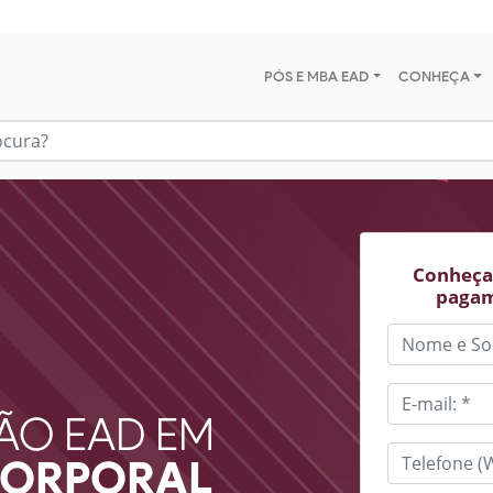
PÓS E MBA EAD
CONHEÇA
Conheça 
pagam
ÃO EAD EM
CORPORAL