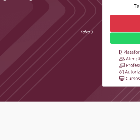
Te
Faixa 3
Platafo
Atençã
Profes
Autori
Cursos