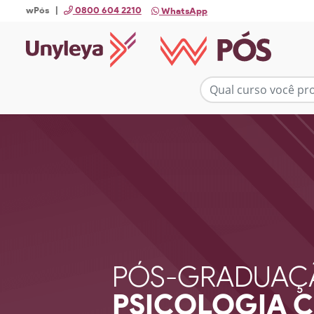
wPós |
0800 604 2210
WhatsApp
PÓS-GRADUAÇ
PSICOLOGIA 