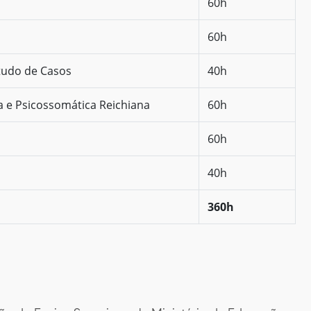
60h
60h
studo de Casos
40h
 e Psicossomática Reichiana
60h
60h
40h
360h