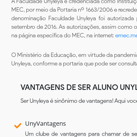
A Faculdade Unyleya é credenciada como Instituiç
MEC, por meio da Portaria nº 1663/2006 e recredenc
denominação Faculdade Unyleya foi autorizada
setembro de 2016. As autorizações, assim como os
na página específica do MEC, na internet:
emec.me
O Ministério da Educação, em virtude da pandemia
Unyleya, conforme a portaria que pode ser consul
VANTAGENS DE SER ALUNO UNY
Ser Unyleya é sinônimo de vantagens! Aqui voc
UnyVantagens
Um clube de vantagens para chamar de se