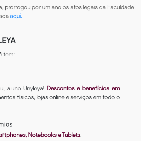
, prorrogou por um ano os atos legais da Faculdade
tada
aqui.
LEYA
ê tem:
u, aluno Unyleya!
Descontos e benefícios em
ntos físicos, lojas online e serviços em todo o
mios
rtphones, Notebooks e Tablets
.