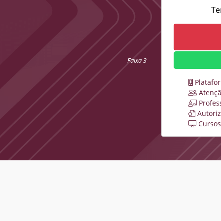
Te
Faixa 3
Platafo
Atençã
Profes
Autori
Cursos