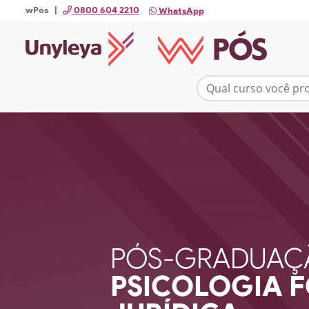
wPós |
0800 604 2210
WhatsApp
PÓS-GRADUAÇ
PSICOLOGIA F