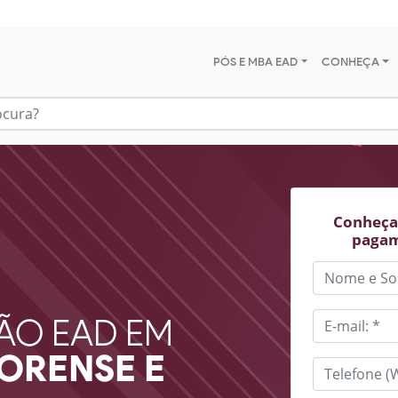
PÓS E MBA EAD
CONHEÇA
Conheça 
pagam
ÃO EAD EM
ORENSE E