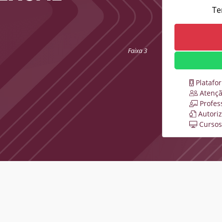
Te
Faixa 3
Platafo
Atençã
Profes
Autori
Cursos