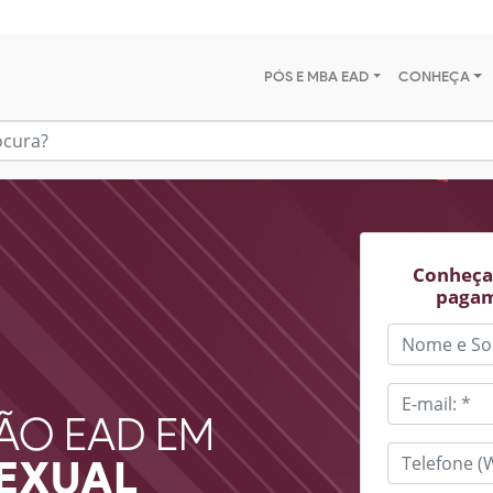
PÓS E MBA EAD
CONHEÇA
Conheça 
pagam
ÃO EAD EM
SEXUAL