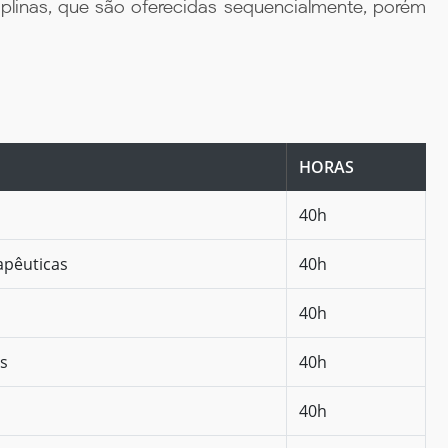
iplinas, que são oferecidas sequencialmente, porém
HORAS
40h
apêuticas
40h
40h
os
40h
40h