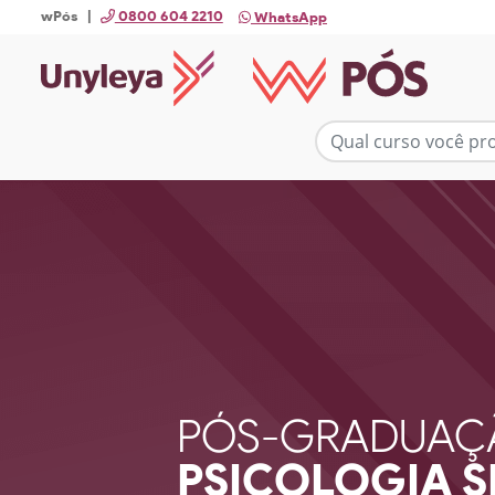
wPós |
0800 604 2210
WhatsApp
PÓS-GRADUAÇ
PSICOLOGIA 