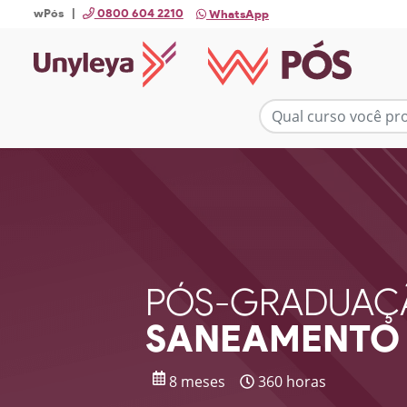
wPós |
0800 604 2210
WhatsApp
PÓS-GRADUAÇ
SANEAMENTO 
8 meses
360 horas