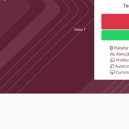
Te
Faixa 1
Platafo
Atençã
Profes
Autori
Cursos