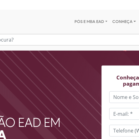
PÓS E MBA EAD
CONHEÇA
Conheça 
pagam
ÃO EAD EM
A