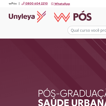
wPós |
0800 604 2210
WhatsApp
PÓS-GRADUAÇ
SAÚDE URBAN