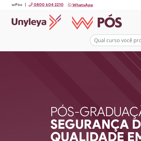
wPós |
0800 604 2210
WhatsApp
PÓS-GRADUAÇ
SEGURANÇA D
QUALIDADE EM