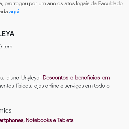
, prorrogou por um ano os atos legais da Faculdade
tada
aqui.
LEYA
ê tem:
u, aluno Unyleya!
Descontos e benefícios em
ntos físicos, lojas online e serviços em todo o
mios
rtphones, Notebooks e Tablets
.