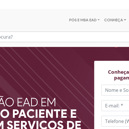
PÓS E MBA EAD
CONHEÇA
Conheça 
pagam
ÃO EAD EM
O PACIENTE E
 SERVIÇOS DE