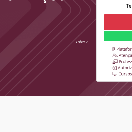
Te
Faixa 2
Platafo
Atençã
Profes
Autori
Cursos