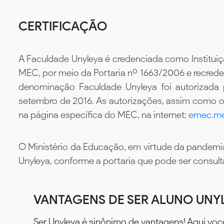
CERTIFICAÇÃO
A Faculdade Unyleya é credenciada como Instituiç
MEC, por meio da Portaria nº 1663/2006 e recredenc
denominação Faculdade Unyleya foi autorizada
setembro de 2016. As autorizações, assim como os
na página específica do MEC, na internet:
emec.me
O Ministério da Educação, em virtude da pandemia
Unyleya, conforme a portaria que pode ser consul
VANTAGENS DE SER ALUNO UNY
Ser Unyleya é sinônimo de vantagens! Aqui voc