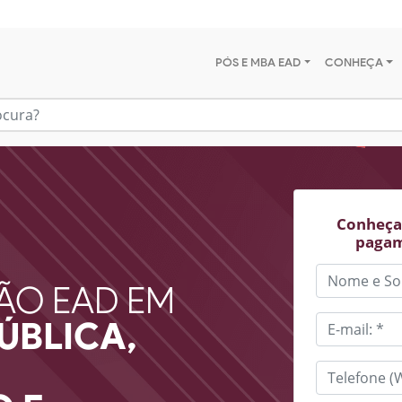
PÓS E MBA EAD
CONHEÇA
Conheça 
pagam
ÃO EAD EM
ÚBLICA,