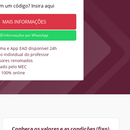
m um código? Insira aqui
Informações por WhatsApp
rma e App EAD disponível 24h
o individual do professor
sores renomados
zado pelo MEC
 100% online
Conheça os valores e as condições (fixo)