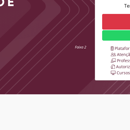
O E
Te
Faixa 2
Platafo
Atençã
Profes
Autori
Cursos