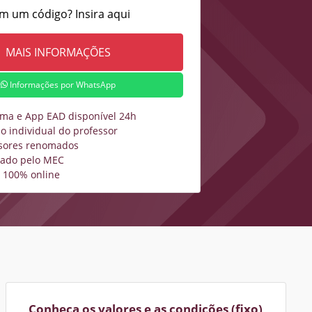
m um código? Insira aqui
Informações por WhatsApp
rma e App EAD disponível 24h
o individual do professor
sores renomados
zado pelo MEC
 100% online
Conheça os valores e as condições (fixo)