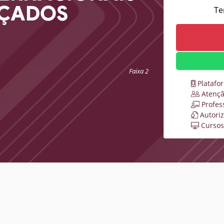
NÇADOS
Te
Faixa 2
Platafo
Atençã
Profes
Autori
Cursos