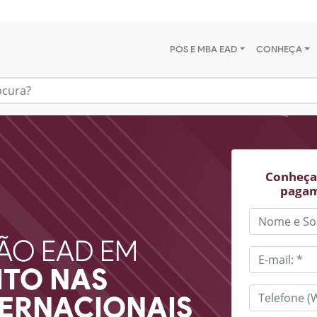
PÓS E MBA EAD
CONHEÇA
Conheça 
pagam
ÃO EAD EM
ITO NAS
TERNACIONAIS