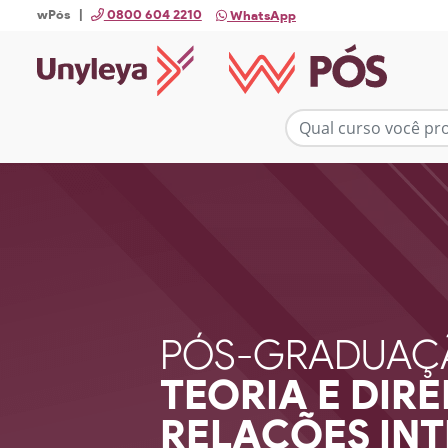
wPós |
0800 604 2210
WhatsApp
PÓS-GRADUAÇ
TEORIA E DIRE
RELAÇÕES IN