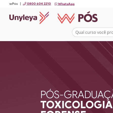
wPós |
0800 604 2210
WhatsApp
PÓS-GRADUAÇ
TOXICOLOGIA 