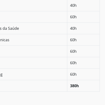
40h
60h
as da Saúde
40h
ênicas
60h
60h
60h
ng
60h
380h