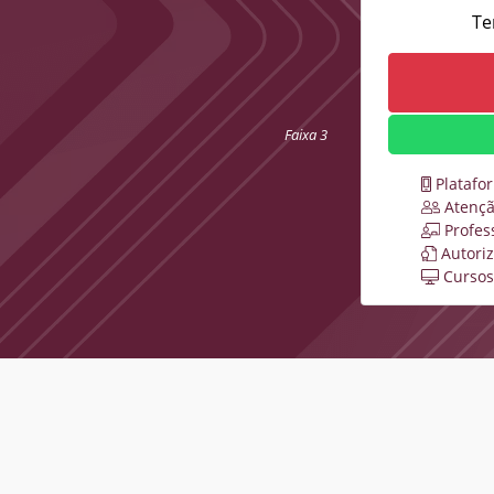
Te
Faixa 3
Platafo
Atençã
Profes
Autori
Cursos