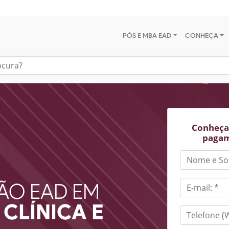
PÓS E MBA EAD
CONHEÇA
Conheça 
pagam
ÃO EAD EM
CLÍNICA E