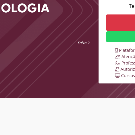
COLOGIA
Te
Faixa 2
Platafo
Atençã
Profes
Autori
Cursos