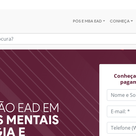
PÓS E MBA EAD
CONHEÇA
Conheça 
pagam
ÃO EAD EM
MENTAIS 
IA E