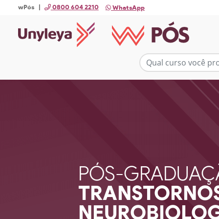
wPós |
0800 604 2210
WhatsApp
PÓS-GRADUAÇ
TRANSTORNOS 
NEUROBIOLOG