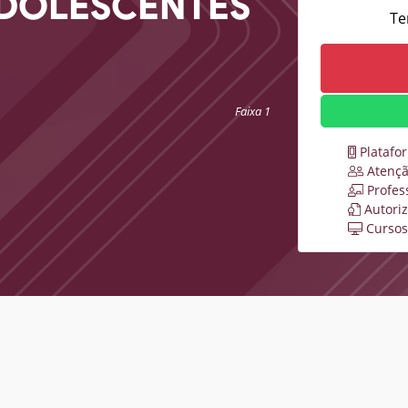
ADOLESCENTES
Te
Faixa 1
Platafo
Atençã
Profes
Autori
Cursos