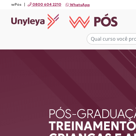
wPós |
0800 604 2210
WhatsApp
PÓS-GRADUAÇ
TREINAMENTO 