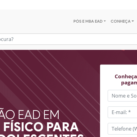
PÓS E MBA EAD
CONHEÇA
Conheça 
pagam
ÃO EAD EM
FÍSICO PARA