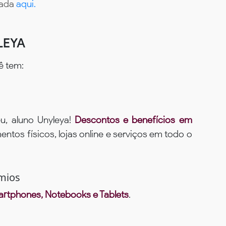
tada
aqui.
LEYA
ê tem:
u, aluno Unyleya!
Descontos e benefícios em
ntos físicos, lojas online e serviços em todo o
mios
rtphones, Notebooks e Tablets
.