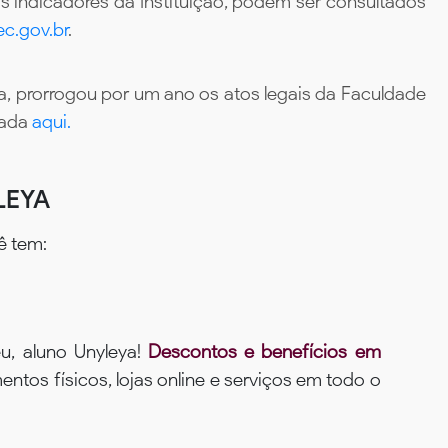
 indicadores da Instituição, podem ser consultados
c.gov.br
.
, prorrogou por um ano os atos legais da Faculdade
tada
aqui.
LEYA
ê tem:
u, aluno Unyleya!
Descontos e benefícios em
ntos físicos, lojas online e serviços em todo o