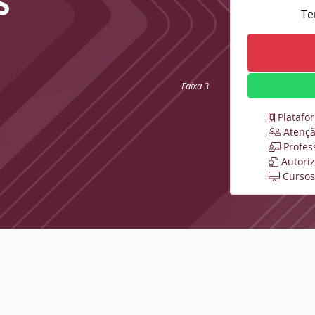
S
Te
Faixa 3
Platafo
Atençã
Profes
Autori
Cursos