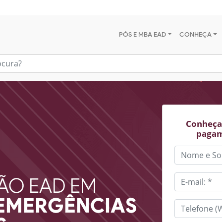
PÓS E MBA EAD
CONHEÇA
Conheça 
pagam
ÃO EAD EM
 EMERGÊNCIAS