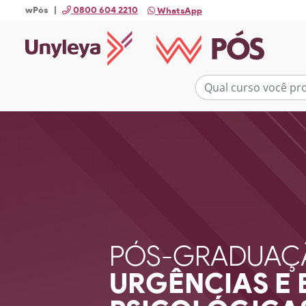
wPós |
0800 604 2210
WhatsApp
PÓS-GRADUAÇ
URGÊNCIAS E