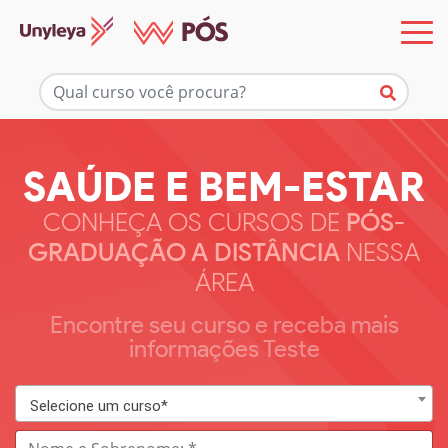
SAÚDE E BEM-ESTAR
CONHEÇA OS CURSOS DE
PÓS-
GRADUAÇÃO A DISTÂNCIA
NESSA
ÁREA
Encontre seu curso e receba mais
informações Teste
Selecione um curso*