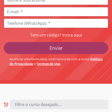
Tem um código? Insira aqui
Ao enviar este formulário, você concorda com a nossa
Política
de Privacidade
e
Termos de Uso
.