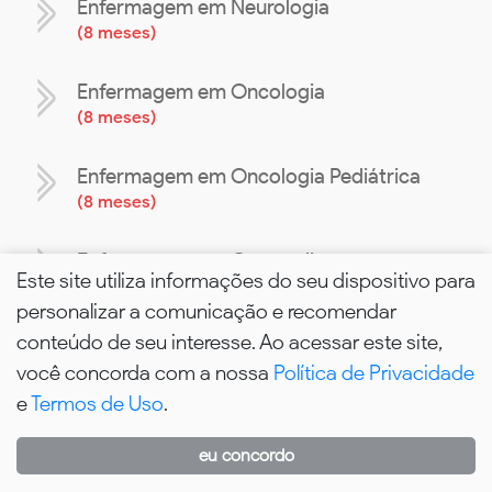
Enfermagem em Neurologia
(
8 meses
)
Enfermagem em Oncologia
(
8 meses
)
Enfermagem em Oncologia Pediátrica
(
8 meses
)
Enfermagem em Ortopedia e
Este site utiliza informações do seu dispositivo para
Traumatologia
personalizar a comunicação e recomendar
(
8 meses
)
conteúdo de seu interesse. Ao acessar este site,
Enfermagem em Pediatria e Neonatologia
você concorda com a nossa
Política de Privacidade
(
8 meses
)
e
Termos de Uso
.
Enfermagem em Pós-operatório em
eu concordo
WhatsApp
Cirurgia Plástica